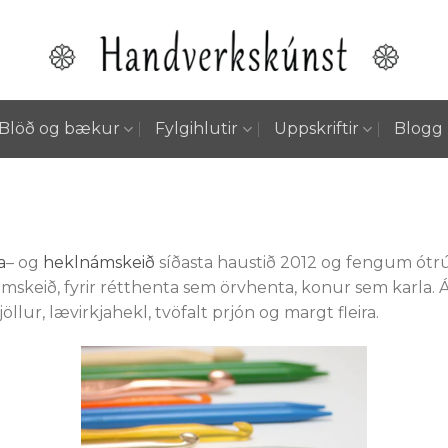
Blöð og bækur
Fylgihlutir
Uppskriftir
Blogg
a
– og
heklnámskeið
síðasta haustið 2012 og fengum ótr
mskeið, fyrir rétthenta sem örvhenta, konur sem karl
öllur, lævirkjahekl, tvöfalt prjón og margt fleira.