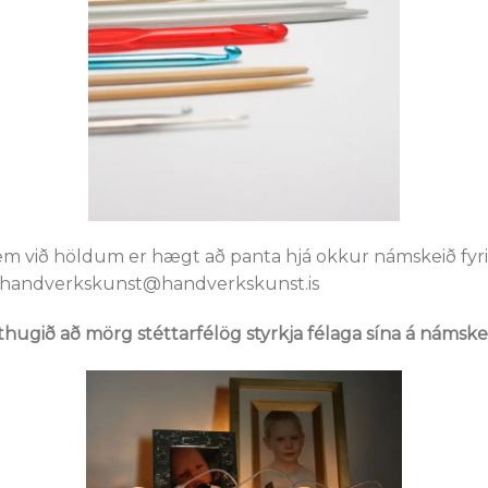
sem við höldum er hægt að panta hjá okkur námskeið fyr
ð handverkskunst@handverkskunst.is
thugið að mörg stéttarfélög styrkja félaga sína á námske