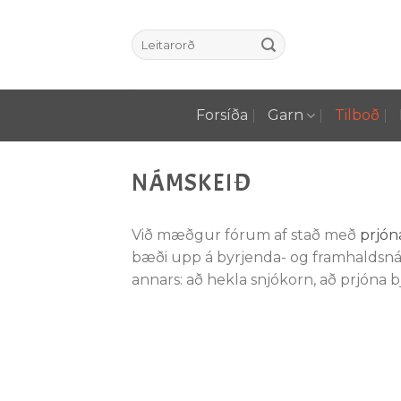
Skip
to
Leita
content
eftir:
Forsíða
Garn
Tilboð
NÁMSKEIÐ
Við mæðgur fórum af stað með
prjón
bæði upp á byrjenda- og framhaldsná
annars: að hekla snjókorn, að prjóna bj