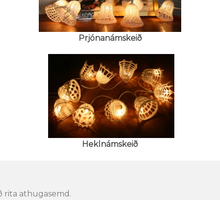
Prjónanámskeið
Heklnámskeið
að rita athugasemd.