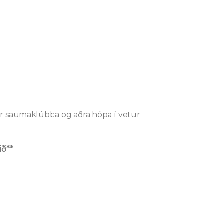
ir saumaklúbba og aðra hópa í vetur
ið**