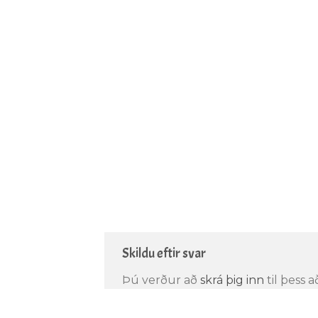
Skildu eftir svar
Þú verður að
skrá þig inn
til þess 