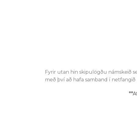
Fyrir utan hin skipulögðu námskeið 
með því að hafa samband í netfangi
**A