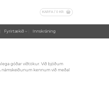
KARFA /
0
KR.
Fyrirtækið
Innskráning
úlega góðar viðtökur. Við bjóðum
a. Á námskeiðunum kennum við meðal